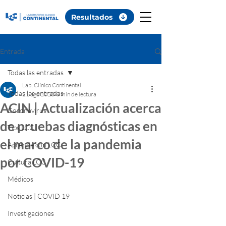
Resultados
Entrada
Todas las entradas
Lab. Clínico Continental
Todas las entradas
21 ago 2020
0 min de lectura
ACIN | Actualización acerca
Coronavirus
de pruebas diagnósticas en
Tips LCC
el marco de la pandemia
Aprende con LCC
por COVID-19
Cultura LCC
Médicos
Noticias | COVID 19
Investigaciones