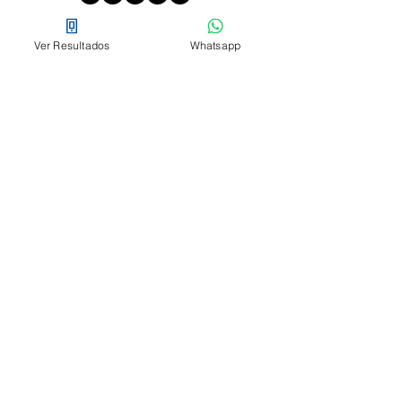
Clientes
Ver Resultados
Whatsapp
Pagos en línea
Blog
Novedades
Empresa
Nosotros
Asociación de usuarios
Trabaja con nosotros
Colaboradores