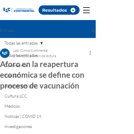
Resultados
Entrada
Todas las entradas
Lab. Clínico Continental
Todas las entradas
29 oct 2021
0 min de lectura
Aforo en la reapertura
Coronavirus
económica se define con
Tips LCC
proceso de vacunación
Aprende con LCC
Cultura LCC
Médicos
Noticias | COVID 19
Investigaciones