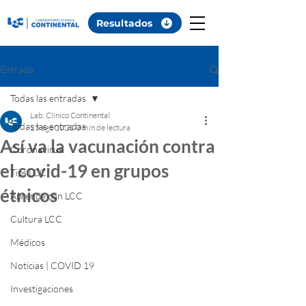
Resultados
Entrada
Todas las entradas
Lab. Clínico Continental
Todas las entradas
25 ago 2021
0 min de lectura
Así va la vacunación contra
Coronavirus
el covid-19 en grupos
Tips LCC
étnicos
Aprende con LCC
Cultura LCC
Médicos
Noticias | COVID 19
Investigaciones