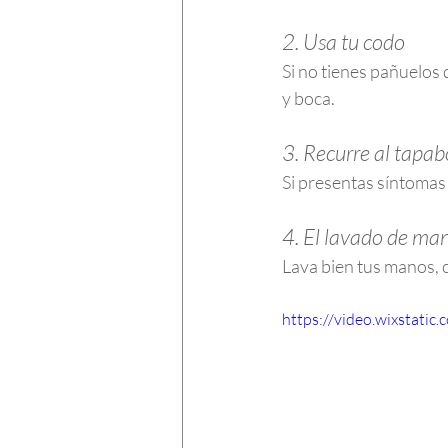
2. Usa tu codo
Si no tienes pañuelos d
y boca.
3. Recurre al tapab
Si presentas síntomas
4. El lavado de man
Lava bien tus manos, c
https://video.wixstat