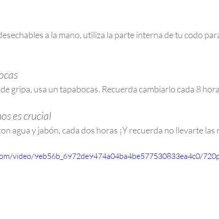
esechables a la mano, utiliza la parte interna de tu codo para
ocas 
 de gripa, usa un tapabocas. Recuerda cambiarlo cada 8 hora
os es crucial
on agua y jabón, cada dos horas ¡Y recuerda no llevarte las 
ic.com/video/9eb56b_6972de9474a04ba4be577530833ea4c0/720p