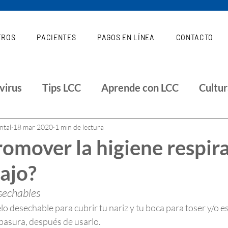
TROS
PACIENTES
PAGOS EN LÍNEA
CONTACTO
virus
Tips LCC
Aprende con LCC
Cultu
Investigaciones
Salud
ntal
18 mar 2020
1 min de lectura
omover la higiene respira
bajo?
sechables
 desechable para cubrir tu nariz y tu boca para toser y/o e
 basura, después de usarlo.