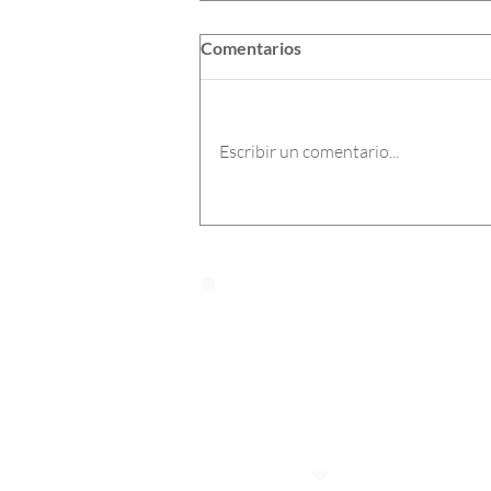
Comentarios
Escribir un comentario...
Covid y viruela símica, dos
eventos en salud de especial
cuidado
Solicita