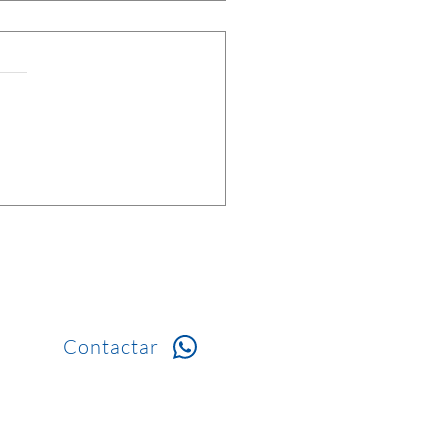
rmación importante para
tros viajeros
Contactar