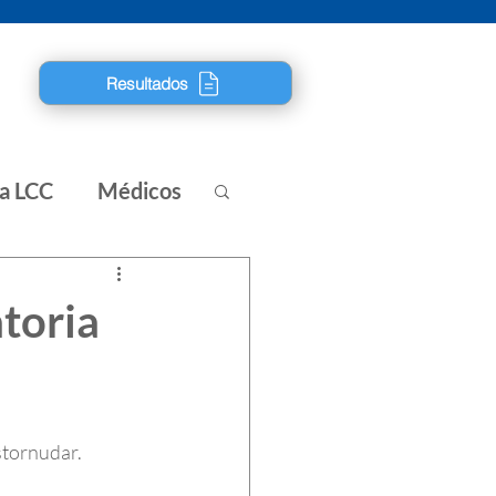
Resultados
ra LCC
Médicos
toria
stornudar. 