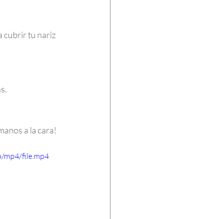
 cubrir tu nariz 
s.
manos a la cara!
/mp4/file.mp4