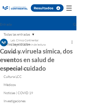
Resultados
Entrada
Todas las entradas
Lab. Clínico Continental
Todas las entradas
22 ago 2022
0 min de lectura
Covid y viruela símica, dos
Coronavirus
eventos en salud de
Tips LCC
especial cuidado
Aprende con LCC
Cultura LCC
Médicos
Noticias | COVID 19
Investigaciones