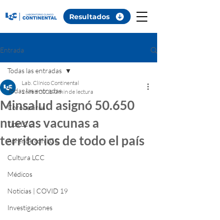
Resultados
Entrada
Todas las entradas
Lab. Clínico Continental
Todas las entradas
26 feb 2021
0 min de lectura
Minsalud asignó 50.650
Coronavirus
nuevas vacunas a
Tips LCC
territorios de todo el país
Aprende con LCC
Cultura LCC
Médicos
Noticias | COVID 19
Investigaciones