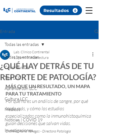
Resultados
Entrada
Todas las entradas
Lab. Clínico Continental
Todas las entradas
12 jun
4 min de lectura
¿QUÉ HAY DETRÁS DE TU
Coronavirus
REPORTE DE PATOLOGÍA?
Tips LCC
MÁS QUE UN RESULTADO, UN MAPA 
Aprende con LCC
PARA TU TRATAMIENTO
Cultura LCC
Por qué no es un análisis de sangre, por qué 
tarda más, y cómo los estudios 
Médicos
especializados como la inmunohistoquímica 
Noticias | COVID 19
guían decisiones que salvan vidas.
Investigaciones
Dra Ana María Vanegas - Directora Patología