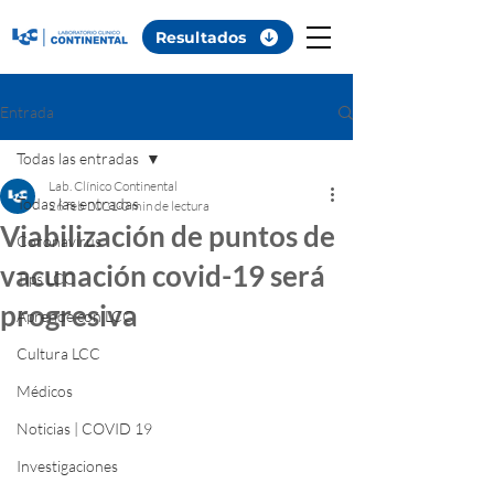
Resultados
Entrada
Todas las entradas
Lab. Clínico Continental
Todas las entradas
26 feb 2021
0 min de lectura
Viabilización de puntos de
Coronavirus
vacunación covid-19 será
Tips LCC
progresiva
Aprende con LCC
Cultura LCC
Médicos
Noticias | COVID 19
Investigaciones