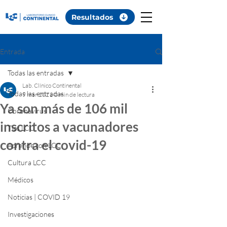
Resultados
Entrada
Todas las entradas
Lab. Clínico Continental
Todas las entradas
9 mar 2021
0 min de lectura
Ya son más de 106 mil
Coronavirus
inscritos a vacunadores
Tips LCC
contra el covid-19
Aprende con LCC
Cultura LCC
Médicos
Noticias | COVID 19
Investigaciones