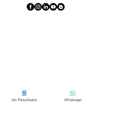
Clientes
Pagos en línea
Blog
Novedades
Empresa
Nosotros
Ver Resultados
Whatsapp
Asociación de usuarios
Trabaja con nosotros