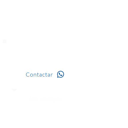
Solicita
información
Contactar
3172223151
Calle 80 # 49C - 32