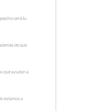
 pepino será tu 
 además de que 
os que ayudan a 
do estamos a 