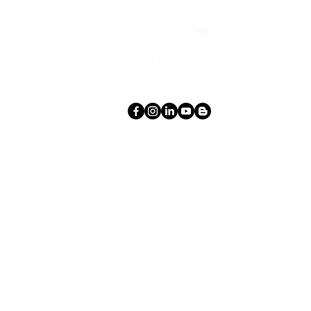
7 tips para una alimentación
con diabetes
3172223151
Calle 80 # 49C - 32
© 2026 Laboratorio Clínico Continent