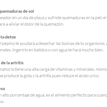
r quemaduras de sol
ueador en un día de playa y sufriste quemaduras en la piel, el
rá a aliviar el dolor de la quemazón.
eta detox
l pepino te ayudará a desechar las toxinas de tu organismo,
renales. Ingerirlo en batidos o con agua te hará mucho bien.
de la artritis
anahoria tiene una alta carga de vitaminas y minerales, mism
e produce la gota y la artritis pues reduce el ácido úrico.
eso
 alto porcentaje de agua, es el alimento perfecto para cuan
so.