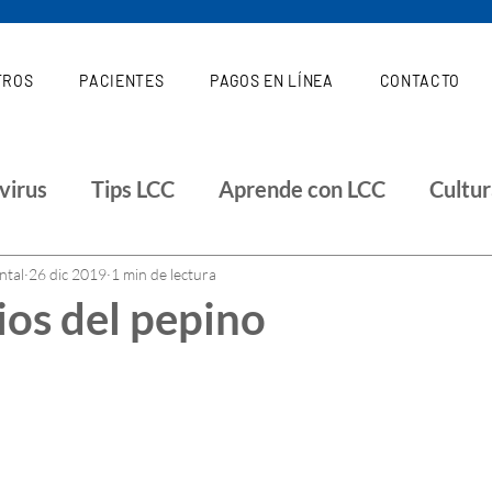
TROS
PACIENTES
PAGOS EN LÍNEA
CONTACTO
virus
Tips LCC
Aprende con LCC
Cultu
Investigaciones
Salud
ntal
26 dic 2019
1 min de lectura
ios del pepino