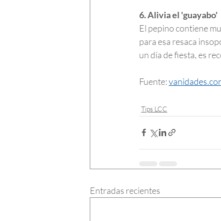
6. Alivia el 'guayabo'
El pepino contiene muc
para esa resaca insopo
un día de fiesta, es 
Fuente: 
vanidades.co
Tips LCC
Entradas recientes