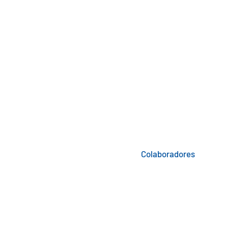
Clientes
Empresa
Pagos en línea
Nosotros
Blog
Asociación de usuarios
Novedades
Trabaja con nosotros
Colaboradores
al. Todos los derechos reservados.
| PQRSF
| Políti