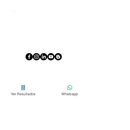
3172223151
Calle 80 # 49C - 32
Clientes
Pagos en línea
Ver Resultados
Whatsapp
Blog
Novedades
Empresa