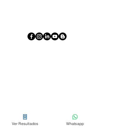
3172223151
Calle 80 # 49C - 32
Clientes
Pagos en línea
Blog
Novedades
Empresa
Nosotros
Ver Resultados
Whatsapp
Asociación de usuarios