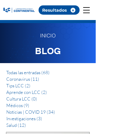
Resultados
INICIO
BLOG
Todas las entradas
(68)
68 entradas
Coronavirus
(11)
11 entradas
Tips LCC
(2)
2 entradas
Aprende con LCC
(2)
2 entradas
Cultura LCC
(0)
0 entradas
Médicos
(9)
9 entradas
Noticias | COVID 19
(34)
34 entradas
Investigaciones
(3)
3 entradas
Salud
(12)
12 entradas